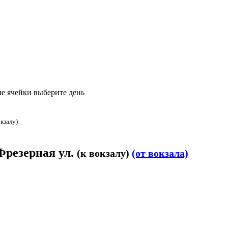
е ячейки выберите день
окзалу)
 Фрезерная ул.
(к вокзалу)
(от вокзала)