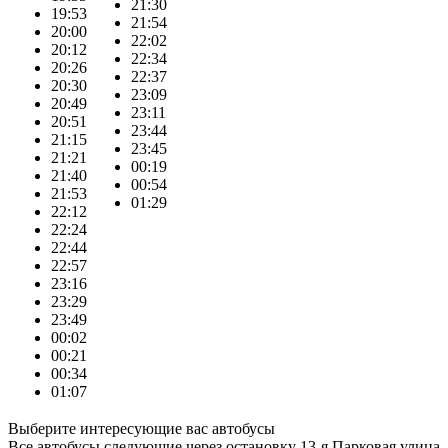
21:30
19:53
21:54
20:00
22:02
20:12
22:34
20:26
22:37
20:30
23:09
20:49
23:11
20:51
23:44
21:15
23:45
21:21
00:19
21:40
00:54
21:53
01:29
22:12
22:24
22:44
22:57
23:16
23:29
23:49
00:02
00:21
00:34
01:07
Выберите интересующие вас автобусы
Все автобусы следующие через остановку 13-я Парковая улица,