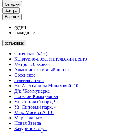
Сегодня
Завтра
Все дни
будни
выходные
остановка:
Сосенское (к/ст)
Культурно-просветительский центр
Метро "Ольховая"
Административный центр
Сосенское
Зеленая линия
Ул. Александры Монаховой, 10
Д/к "Коммунарка"
Посёлок Коммунарка
Ул. Липовый парк, 9
Ул. Липовый парк, 4
Мкр. Москва А-101
Мкр. Эдальго
Новая Звезда
Бачуринская ул.