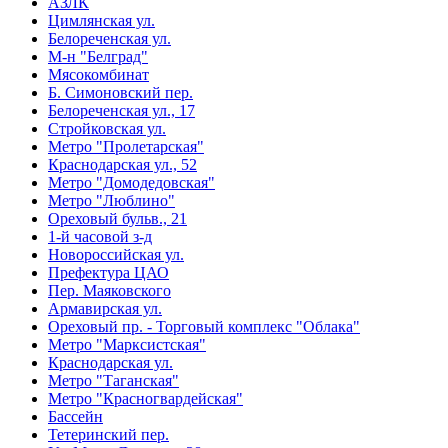
АЗЛК
Цимлянская ул.
Белореченская ул.
М-н "Белград"
Мясокомбинат
Б. Симоновский пер.
Белореченская ул., 17
Стройковская ул.
Метро "Пролетарская"
Краснодарская ул., 52
Метро "Домодедовская"
Метро "Люблино"
Ореховый бульв., 21
1-й часовой з-д
Новороссийская ул.
Префектура ЦАО
Пер. Маяковского
Армавирская ул.
Ореховый пр. - Торговый комплекс "Облака"
Метро "Марксистская"
Краснодарская ул.
Метро "Таганская"
Метро "Красногвардейская"
Бассейн
Тетеринский пер.