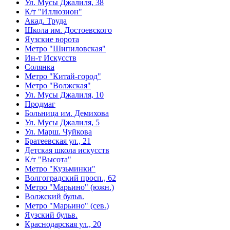
Ул. Мусы Джалиля, 38
К/т "Иллюзион"
Акад. Труда
Школа им. Достоевского
Яузские ворота
Метро "Шипиловская"
Ин-т Искусств
Солянка
Метро "Китай-город"
Метро "Волжская"
Ул. Мусы Джалиля, 10
Продмаг
Больница им. Демихова
Ул. Мусы Джалиля, 5
Ул. Марш. Чуйкова
Братеевская ул., 21
Детская школа искусств
К/т "Высота"
Метро "Кузьминки"
Волгоградский просп., 62
Метро "Марьино" (южн.)
Волжский бульв.
Метро "Марьино" (сев.)
Яузский бульв.
Краснодарская ул., 20