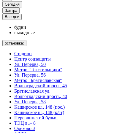
Сегодня
Завтра
Все дни
будни
выходные
остановка:
Стадион
Центр соцзащиты
Ул. Перерва, 50
Метро "Текстильщики"
Ул. Перерва, 56
Метро "Братиславская"
Волгоградский просп., 45
Братиславская ул.
Волгоградский просп., 40
Ул. Перерва, 58
Каширское ш., 148 (пос.)
Каширское ш., 148 (к/ст)
Перервинский бульв.
ТЭЦ в„– 8
Орехово-3