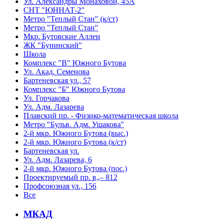
Ул. Александры Монаховой, 45А
СНТ "ЮННАТ-2"
Метро "Теплый Стан" (к/ст)
Метро "Теплый Стан"
Мкр. Бутовские Аллеи
ЖК "Бунинский"
Школа
Комплекс "В" Южного Бутова
Ул. Акад. Семенова
Бартеневская ул., 57
Комплекс "Б" Южного Бутова
Ул. Горчакова
Ул. Адм. Лазарева
Плавский пр. - Физико-математическая школа
Метро "Бульв. Адм. Ушакова"
2-й мкр. Южного Бутова (выс.)
2-й мкр. Южного Бутова (к/ст)
Бартеневская ул.
Ул. Адм. Лазарева, 6
2-й мкр. Южного Бутова (пос.)
Проектируемый пр. в„– 812
Профсоюзная ул., 156
Все
МКАД