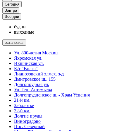
Сегодня
Завтра
Все дни
будни
выходные
остановка:
Ул. 800-летия Москвы
Яхромская ул.
Икшинская ул.
К/т "Волга"
Лианозовский элмех. з-д
Дмитровское ш., 155
Долгопрудная ул.
Ул. Ген. Артемьева
Долгопрудненское ш. - Храм Успения
21-й км.
Заболотье
22-й км.
Долгие пруды
Виноградово
Пос. Северный