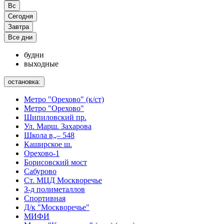
Вс
Сегодня
Завтра
Все дни
будни
выходные
остановка:
Метро "Орехово" (к/ст)
Метро "Орехово"
Шипиловский пр.
Ул. Марш. Захарова
Школа в„– 548
Каширское ш.
Орехово-1
Борисовский мост
Сабурово
Ст. МЦД Москворечье
З-д полиметаллов
Спортивная
Д/к "Москворечье"
МИФИ