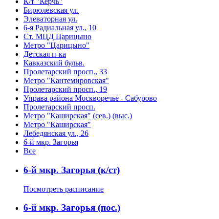
К/т "Керчь"
Бирюлевская ул.
Элеваторная ул.
6-я Радиальная ул., 10
Ст. МЦД Царицыно
Метро "Царицыно"
Детская п-ка
Кавказский бульв.
Пролетарский просп., 33
Метро "Кантемировская"
Пролетарский просп., 19
Управа района Москворечье - Сабурово
Пролетарский просп.
Метро "Каширская" (сев.) (выс.)
Метро "Каширская"
Лебедянская ул., 26
6-й мкр. Загорья
Все
6-й мкр. Загорья (к/ст)
Посмотреть расписание
6-й мкр. Загорья (пос.)