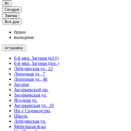
Вс
Сегодня
Завтра
Все дни
будни
выходные
остановка:
6-й мкр. Загорья (к/ст)
6-й мкр. Загорья (пос.)
Лебедянская ул., 22
Липецкая ул., 7
Липецкая ул., 46
Загорье
Загорьевский пр.
Загорьевская ул.
Ягодная ул.
Загорьевская ул., 10
Ин-т Садоводства
Школа
Лебедянская ул.
Мебельная ф-ка