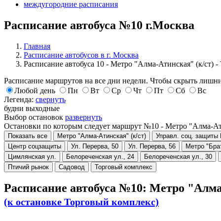
междугородние расписания
Расписание автобуса №10 г.Москва
Главная
Расписание автобусов в г. Москва
Расписание автобуса 10 - Метро "Алма-Атинская" (к/ст) 
Расписание маршрутов на все дни недели. Чтобы скрыть лишни
Любой день
Пн
Вт
Ср
Чт
Пт
Сб
Вс
Легенда:
свернуть
будни
выходные
Выбор остановок
развернуть
Остановки по которым следует маршрут №10 - Метро "Алма-Ати
Показать все
Метро "Алма-Атинская" (к/ст)
Управл. соц. защиты
Центр соцзащиты
Ул. Перерва, 50
Ул. Перерва, 56
Метро "Бра
Цимлянская ул.
Белореченская ул., 24
Белореченская ул., 30
Птичий рынок
Садовод
Торговый комплекс
Расписание автобуса №10: Метро "Алма
(к остановке Торговый комплекс)