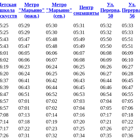
Детская
Метро
Метро
Ул.
Ул.
Центр
школа
"Марьино"
"Марьино"
Перерва,
Перерва
соцзащиты
скусств
(южн.)
(сев.)
50
56
5:25
05:29
05:30
05:31
05:32
05:33
5:25
05:29
05:30
05:31
05:32
05:33
5:43
05:47
05:48
05:49
05:50
05:51
5:43
05:47
05:48
05:49
05:50
05:51
6:01
06:05
06:06
06:07
06:08
06:09
6:02
06:06
06:07
06:08
06:09
06:10
6:19
06:23
06:24
06:25
06:26
06:27
6:20
06:24
06:25
06:26
06:27
06:28
6:37
06:41
06:42
06:43
06:44
06:45
6:39
06:43
06:44
06:45
06:46
06:47
6:47
06:51
06:52
06:53
06:54
06:55
6:57
07:01
07:02
07:03
07:04
07:05
6:57
07:01
07:02
07:04
07:05
07:06
7:08
07:13
07:14
07:16
07:17
07:18
7:14
07:18
07:19
07:20
07:21
07:22
7:17
07:22
07:23
07:25
07:26
07:27
7:26
07:31
07:32
07:34
07:35
07:36