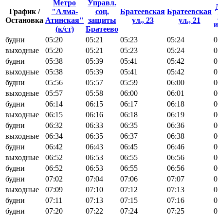
Метро
Управл.
График /
"Алма-
соц.
Братеевская
Братеевская
Остановка
Атинская"
защиты
ул., 23
ул., 21
и
(к/ст)
Братеево
будни
05:20
05:21
05:23
05:24
0
выходные
05:20
05:21
05:23
05:24
0
будни
05:38
05:39
05:41
05:42
0
выходные
05:38
05:39
05:41
05:42
0
будни
05:56
05:57
05:59
06:00
0
выходные
05:57
05:58
06:00
06:01
0
будни
06:14
06:15
06:17
06:18
0
выходные
06:15
06:16
06:18
06:19
0
будни
06:32
06:33
06:35
06:36
0
выходные
06:34
06:35
06:37
06:38
0
будни
06:42
06:43
06:45
06:46
0
выходные
06:52
06:53
06:55
06:56
0
будни
06:52
06:53
06:55
06:56
0
будни
07:02
07:04
07:06
07:07
0
выходные
07:09
07:10
07:12
07:13
0
будни
07:11
07:13
07:15
07:16
0
будни
07:20
07:22
07:24
07:25
0