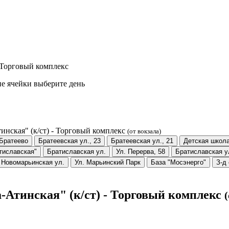
- Торговый комплекс
е ячейки выберите день
нская" (к/ст) - Торговый комплекс
(от вокзала)
 Братеево
Братеевская ул., 23
Братеевская ул., 21
Детская школа
тиславская"
Братиславская ул.
Ул. Перерва, 58
Братиславская ул
Новомарьинская ул.
Ул. Марьинский Парк
База "Мосэнерго"
З-д
-Атинская" (к/ст) - Торговый комплекс