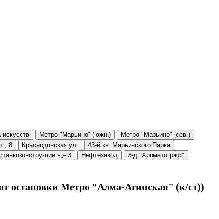
 искусств
Метро "Марьино" (южн.)
Метро "Марьино" (сев.)
., 8
Краснодонская ул.
43-й кв. Марьинского Парка
 станкоконструкций в„– 3
Нефтезавод
З-д "Хроматограф"
(от остановки Метро "Алма-Атинская" (к/ст))