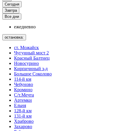
Сегодня
Завтра
Все дни
ежедневно
остановка:
ст. Можайск
Чугунный мост 2
Красный Балтиец
Новосурино
Кирпичнный з-д
Большое Соколово
114-й км
Чебуново
Кромино
С/т.Мечта
Артемки
Ельня
128-й км
131-й км
Храброво
Захарово