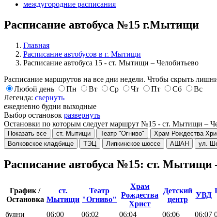
междугородние расписания
Расписание автобуса №15 г.Мытищи
Главная
Расписание автобусов в г. Мытищи
Расписание автобуса 15 - ст. Мытищи – Челобитьево
Расписание маршрутов на все дни недели. Чтобы скрыть лишни
Любой день
Пн
Вт
Ср
Чт
Пт
Сб
Вс
Легенда:
свернуть
ежедневно
будни
выходные
Выбор остановок
развернуть
Остановки по которым следует маршрут №15 - ст. Мытищи – Ч
Показать все
ст. Мытищи
Театр "Огниво"
Храм Рождества Хри
Волковское кладбище
ТЭЦ
Липкинское шоссе
АШАН
ул. Ш
Расписание автобуса №15: ст. Мытищи
Храм
График /
ст.
Театр
Детский
Рождества
УВД
Остановка
Мытищи
"Огниво"
центр
Христ
будни
06:00
06:02
06:04
06:06
06:07