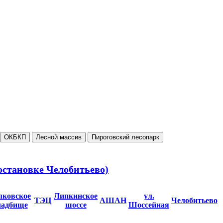
ОКБКП
Лесной массив
Пироговский лесопарк
 остановке Челобитьево)
лковское
Липкинское
ул.
ТЭЦ
АШАН
Челобитьево
ладбище
шоссе
Шоссейная