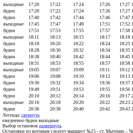
выходные
17:20
17:22
17:24
17:26
17:27
будни
17:20
17:22
17:24
17:26
17:27
будни
17:40
17:42
17:44
17:46
17:47
выходные
17:45
17:47
17:49
17:51
17:52
будни
17:51
17:53
17:55
17:57
17:58
выходные
18:11
18:13
18:15
18:17
18:18
будни
18:18
18:20
18:22
18:24
18:25
будни
18:28
18:30
18:32
18:34
18:35
будни
18:38
18:40
18:42
18:44
18:45
выходные
18:51
18:53
18:55
18:57
18:58
выходные
19:05
19:07
19:09
19:11
19:12
будни
19:06
19:08
19:10
19:12
19:13
будни
19:30
19:32
19:34
19:36
19:37
будни
19:49
19:51
19:53
19:55
19:56
будни
20:10
20:12
20:14
20:16
20:17
выходные
20:16
20:18
20:20
20:22
20:23
будни
20:36
20:38
20:40
20:42
20:43
Легенда:
свернуть
ежедневно
будни
выходные
Выбор остановок
развернуть
Остановки по которым следует маршрут №15 - ст. Мытищи – Ч