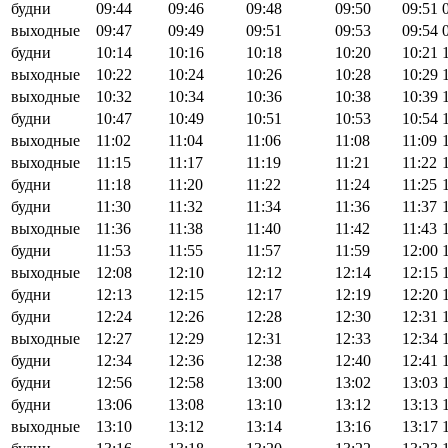
будни
09:44
09:46
09:48
09:50
09:51
выходные
09:47
09:49
09:51
09:53
09:54
будни
10:14
10:16
10:18
10:20
10:21
выходные
10:22
10:24
10:26
10:28
10:29
выходные
10:32
10:34
10:36
10:38
10:39
будни
10:47
10:49
10:51
10:53
10:54
выходные
11:02
11:04
11:06
11:08
11:09
выходные
11:15
11:17
11:19
11:21
11:22
будни
11:18
11:20
11:22
11:24
11:25
будни
11:30
11:32
11:34
11:36
11:37
выходные
11:36
11:38
11:40
11:42
11:43
будни
11:53
11:55
11:57
11:59
12:00
выходные
12:08
12:10
12:12
12:14
12:15
будни
12:13
12:15
12:17
12:19
12:20
будни
12:24
12:26
12:28
12:30
12:31
выходные
12:27
12:29
12:31
12:33
12:34
будни
12:34
12:36
12:38
12:40
12:41
будни
12:56
12:58
13:00
13:02
13:03
будни
13:06
13:08
13:10
13:12
13:13
выходные
13:10
13:12
13:14
13:16
13:17