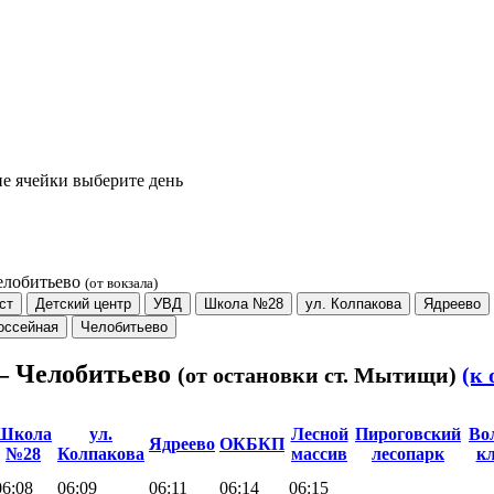
е ячейки выберите день
елобитьево
(от вокзала)
ст
Детский центр
УВД
Школа №28
ул. Колпакова
Ядреево
оссейная
Челобитьево
 – Челобитьево
(от остановки ст. Мытищи)
(к
Школа
ул.
Лесной
Пироговский
Во
Ядреево
ОКБКП
№28
Колпакова
массив
лесопарк
к
06:08
06:09
06:11
06:14
06:15