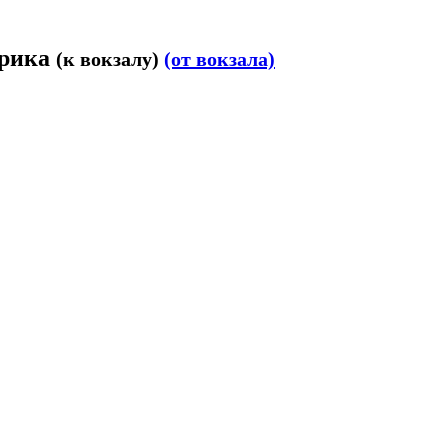
брика
(к вокзалу)
(от вокзала)