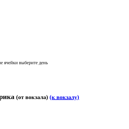
е ячейки выберите день
брика
(от вокзала)
(к вокзалу)