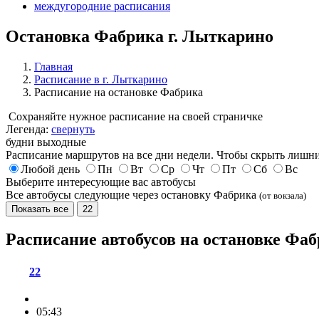
междугородние расписания
Остановка Фабрика г. Лыткарино
Главная
Расписание в г. Лыткарино
Расписание на остановке Фабрика
Сохраняйте нужное расписание на своей страничке
Легенда:
свернуть
будни
выходные
Расписание маршрутов на все дни недели. Чтобы скрыть лишни
Любой день
Пн
Вт
Ср
Чт
Пт
Сб
Вс
Выберите интересующие вас автобусы
Все автобусы следующие через остановку Фабрика
(от вокзала)
Показать все
22
Расписание автобусов на остановке Фа
22
05:43