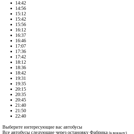
14:42
14:56
15:12
15:42
15:56
16:12
16:37
16:46
17:07
17:36
17:42
18:12
18:36
18:42
19:31
19:35
20:15
20:35
20:45
21:40
21:50
22:40
Выберите интересующие вас автобусы
Все автобусы следующие через остановку Фабрика
(к вокзалу)