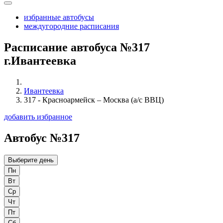
избранные автобусы
междугородние расписания
Расписание автобуса №317
г.Ивантеевка
Ивантеевка
317 - Красноармейск – Москва (а/с ВВЦ)
добавить избранное
Автобус №317
Выберите день
Пн
Вт
Ср
Чт
Пт
Сб