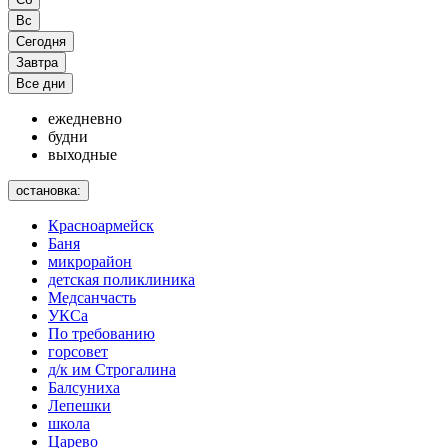
Вс
Сегодня
Завтра
Все дни
ежедневно
будни
выходные
остановка:
Красноармейск
Баня
микрорайон
детская поликлиника
Медсанчасть
УКСа
По требованию
горсовет
д/к им Строгалина
Балсуниха
Лепешки
школа
Царево