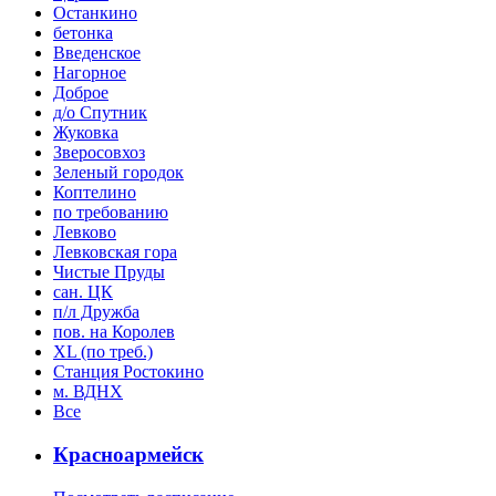
Останкино
бетонка
Введенское
Нагорное
Доброе
д/о Спутник
Жуковка
Зверосовхоз
Зеленый городок
Коптелино
по требованию
Левково
Левковская гора
Чистые Пруды
сан. ЦК
п/л Дружба
пов. на Королев
XL (по треб.)
Станция Ростокино
м. ВДНХ
Все
Красноармейск