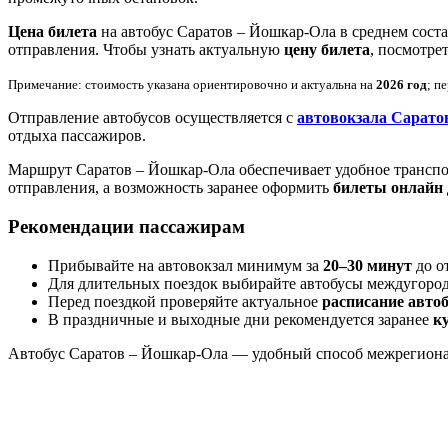
Цена билета
на автобус Саратов – Йошкар-Ола в среднем сост
отправления. Чтобы узнать актуальную
цену билета
, посмотре
Примечание: стоимость указана ориентировочно и актуальна на
2026 год
; п
Отправление автобусов осуществляется с
автовокзала Сарато
отдыха пассажиров.
Маршрут Саратов – Йошкар-Ола обеспечивает удобное трансп
отправления, а возможность заранее оформить
билеты онлайн
Рекомендации пассажирам
Прибывайте на автовокзал минимум за
20–30 минут
до о
Для длительных поездок выбирайте автобусы междугород
Перед поездкой проверяйте актуальное
расписание авто
В праздничные и выходные дни рекомендуется заранее
к
Автобус Саратов – Йошкар-Ола — удобный способ межрегиона