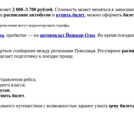
авляет
2 000–3 700 рублей
. Стоимость может меняться в зависимо
ть
расписание автобусов
и
купить билет
, можно оформить
биле
еревозчики могут корректировать тарифы.
ва
, прибытие — на
автовокзал Йошкар-Олы
. Во время поездк
ортное сообщение между регионами Поволжья. Регулярное
распи
делает подготовку к поездке проще.
тправления рейса;
него класса;
бусов
;
упить билет
.
льного путешествия с возможностью заранее узнать
цену билет