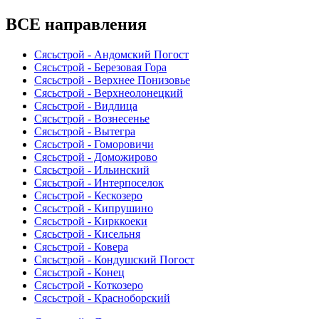
ВСЕ направления
Сясьстрой - Андомский Погост
Сясьстрой - Березовая Гора
Сясьстрой - Верхнее Понизовье
Сясьстрой - Верхнеолонецкий
Сясьстрой - Видлица
Сясьстрой - Вознесенье
Сясьстрой - Вытегра
Сясьстрой - Гоморовичи
Сясьстрой - Доможирово
Сясьстрой - Ильинский
Сясьстрой - Интерпоселок
Сясьстрой - Кескозеро
Сясьстрой - Кипрушино
Сясьстрой - Кирккоеки
Сясьстрой - Кисельня
Сясьстрой - Ковера
Сясьстрой - Кондушский Погост
Сясьстрой - Конец
Сясьстрой - Коткозеро
Сясьстрой - Красноборский