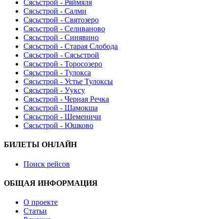
Сясьстрой - Ряймяля
Сясьстрой - Салми
Сясьстрой - Святозеро
Сясьстрой - Селиваново
Сясьстрой - Синявино
Сясьстрой - Старая Слобода
Сясьстрой - Сясьстрой
Сясьстрой - Торосозеро
Сясьстрой - Тулокса
Сясьстрой - Устье Тулоксы
Сясьстрой - Ууксу
Сясьстрой - Черная Речка
Сясьстрой - Шамокша
Сясьстрой - Шеменичи
Сясьстрой - Юшково
БИЛЕТЫ ОНЛАЙН
Поиск рейсов
ОБЩАЯ ИНФОРМАЦИЯ
О проекте
Статьи