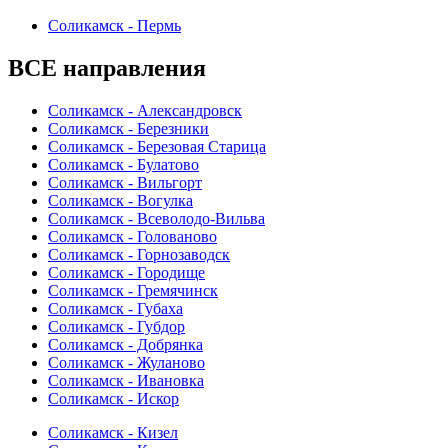
Соликамск - Пермь
ВСЕ направления
Соликамск - Александровск
Соликамск - Березники
Соликамск - Березовая Старица
Соликамск - Булатово
Соликамск - Вильгорт
Соликамск - Вогулка
Соликамск - Всеволодо-Вильва
Соликамск - Голованово
Соликамск - Горнозаводск
Соликамск - Городище
Соликамск - Гремячинск
Соликамск - Губаха
Соликамск - Губдор
Соликамск - Добрянка
Соликамск - Жуланово
Соликамск - Ивановка
Соликамск - Искор
Соликамск - Кизел