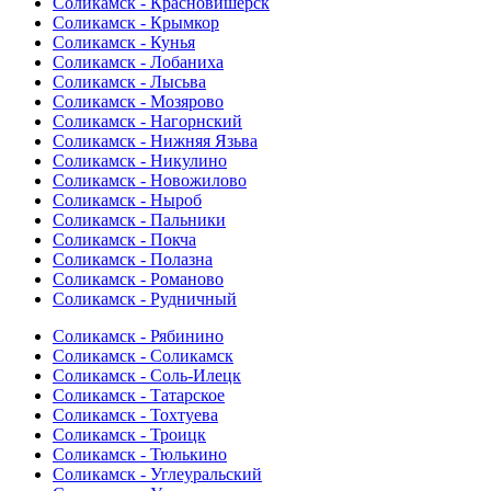
Соликамск - Красновишерск
Соликамск - Крымкор
Соликамск - Кунья
Соликамск - Лобаниха
Соликамск - Лысьва
Соликамск - Мозярово
Соликамск - Нагорнский
Соликамск - Нижняя Язьва
Соликамск - Никулино
Соликамск - Новожилово
Соликамск - Ныроб
Соликамск - Пальники
Соликамск - Покча
Соликамск - Полазна
Соликамск - Романово
Соликамск - Рудничный
Соликамск - Рябинино
Соликамск - Соликамск
Соликамск - Соль-Илецк
Соликамск - Татарское
Соликамск - Тохтуева
Соликамск - Троицк
Соликамск - Тюлькино
Соликамск - Углеуральский