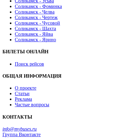
Соликамск - Усьва
Соликамск - Фоминка
Соликамск - Челва
Соликамск - Чертеж
Соликамск - Чусовой
Соликамск - Шахта
Соликамск - Яйва
Соликамск - Ярино
БИЛЕТЫ ОНЛАЙН
Поиск рейсов
ОБЩАЯ ИНФОРМАЦИЯ
О проекте
Статьи
Реклама
Частые вопросы
КОНТАКТЫ
info@mybuses.ru
Группа Вконтакте