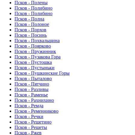
Псков - Полены
Псков - Полибино
Псков - Полибино
Псков - Полна
Псков - Полоное
Псков - Порхов
Псков - Посинь
Псков - Похвальщина
Псков - Поярково
Псков - Пружинник
Псков - Пузакова Гора
Псков - Пустошка
Псков - Пустыньки
Псков - Пушкинские Горы
Псков - Пыталово
Псков - Пятчино
Псков - Разливы
Псков - Раменье
Псков - Рахнихино
Псков - Ремда
Псков - Ременниково
Псков - Речки
Псков - Решетино
Псков - Решеты
Псков - Ржев