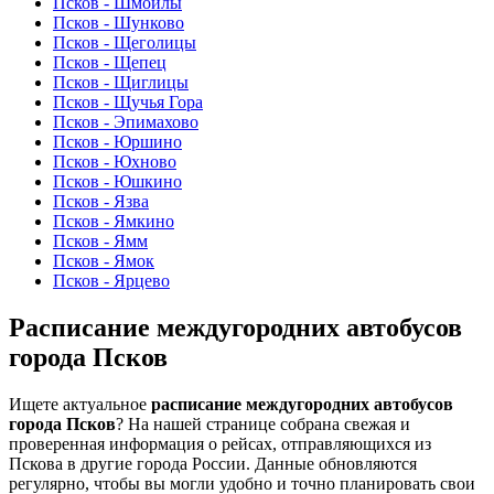
Псков - Шмойлы
Псков - Шунково
Псков - Щеголицы
Псков - Щепец
Псков - Щиглицы
Псков - Щучья Гора
Псков - Эпимахово
Псков - Юршино
Псков - Юхново
Псков - Юшкино
Псков - Язва
Псков - Ямкино
Псков - Ямм
Псков - Ямок
Псков - Ярцево
Расписание междугородних автобусов
города Псков
Ищете актуальное
расписание междугородних автобусов
города Псков
? На нашей странице собрана свежая и
проверенная информация о рейсах, отправляющихся из
Пскова в другие города России. Данные обновляются
регулярно, чтобы вы могли удобно и точно планировать свои