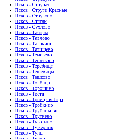
Псков - Струбач
Псков - Струги Красные
Псков - Струково
Псков - Стяглы
Псков - Сухлово
Псков - Таборы
Псков - Тавлово
Псков - Талакино
Псков - Татищево
Псков - Темерево
Псков - Тепляково
Псков - Теребище
Псков - Тешевицы
Псков - Тешково
Псков - Толбица
Псков - Торошино
Псков - Трети
Псков - Троицкая Гора
Псков - Тройкино
Псков - Трубниково
Псков - Трутнево
Псков - Туготино
Псков - Тужерино
Псков - Тупы
Псков - Турицы