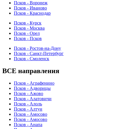
Псков - Воронеж
Псков - Иваново
Псков - Краснодар
Псков - Курск
Псков - Москва
Псков - Орел
Псков - Псков
Псков - Ростов-на-Дону
Псков - Санкт-Петербург
Псков - Смоленск
ВСЕ направления
Псков - Аграфенино
Псков - Адворицы
Псков - Ажово
Псков - Алатовичи
Псков - Алоль
Псков - Алтун
Псков - Амосово
Псков - Амосово
Псков - Анапа