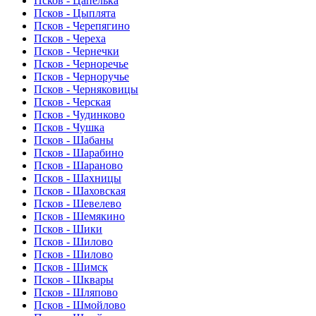
Псков - Цапелька
Псков - Цыплята
Псков - Черепягино
Псков - Череха
Псков - Чернечки
Псков - Черноречье
Псков - Черноручье
Псков - Черняковицы
Псков - Черская
Псков - Чудинково
Псков - Чушка
Псков - Шабаны
Псков - Шарабино
Псков - Шараново
Псков - Шахницы
Псков - Шаховская
Псков - Шевелево
Псков - Шемякино
Псков - Шики
Псков - Шилово
Псков - Шилово
Псков - Шимск
Псков - Шквары
Псков - Шляпово
Псков - Шмойлово