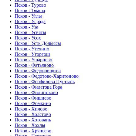
Псков - Турово
Псков - Тямша
Псков - Углы
Псков - Уграда
Псков - Уза
Псков - Усвяты
Псков - Усох
Псков - Усть-Долыссы
Псков - Утехино
Псков - Уторгош
Псков - Ушарнево
Псков - Фатьяново
Псков - Федоровщина
Псков - Федотово-Харитоново
Псков - Феофилова Пустынь
Псков - Филатова Гора
Псков - Филиппково
Псков - Фишнево
Псков - Фомкино
Псков - Хилово
Псков - Холстово
Псков - Хотовань
Псков - Хохлы
Псков - Хряпьево