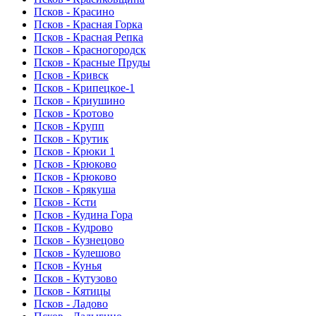
Псков - Красино
Псков - Красная Горка
Псков - Красная Репка
Псков - Красногородск
Псков - Красные Пруды
Псков - Кривск
Псков - Крипецкое-1
Псков - Криушино
Псков - Кротово
Псков - Крупп
Псков - Крутик
Псков - Крюки 1
Псков - Крюково
Псков - Крюково
Псков - Крякуша
Псков - Ксти
Псков - Кудина Гора
Псков - Кудрово
Псков - Кузнецово
Псков - Кулешово
Псков - Кунья
Псков - Кутузово
Псков - Кятицы
Псков - Ладово