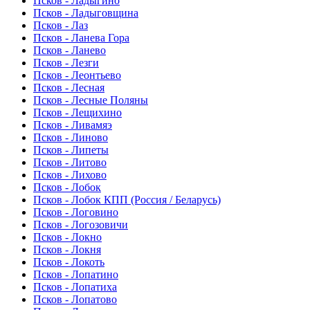
Псков - Ладыгино
Псков - Ладыговщина
Псков - Лаз
Псков - Ланева Гора
Псков - Ланево
Псков - Лезги
Псков - Леонтьево
Псков - Лесная
Псков - Лесные Поляны
Псков - Лещихино
Псков - Ливамяэ
Псков - Линово
Псков - Липеты
Псков - Литово
Псков - Лихово
Псков - Лобок
Псков - Лобок КПП (Россия / Беларусь)
Псков - Логовино
Псков - Логозовичи
Псков - Локно
Псков - Локня
Псков - Локоть
Псков - Лопатино
Псков - Лопатиха
Псков - Лопатово