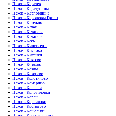
Псков - Карачев
Псков - Карачуницы
Псков - Карповщина
Псков - Карсаковы Гривы
Псков - Катежно
Псков - Качан
Псков - Качаново
Псков - Качаново
Псков - Кебь
Псков - Кингисепп
Псков - Кислово
Псков - Китенки
Псков - Князево
Псков - Козлово
Псков - Козлы
Псков - Кокорево
Псков - Колотилово
Псков - Комарино
Псков - Конечки
Псков - Копотиловка
Псков - Корлы
Псков - Корчилово
Псков - Костыгово
Псков - Кошельки
Псков - Красиковщина