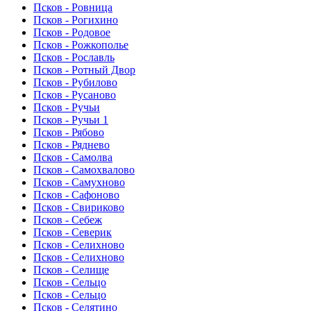
Псков - Ровница
Псков - Рогихино
Псков - Родовое
Псков - Рожкополье
Псков - Рославль
Псков - Ротный Двор
Псков - Рубилово
Псков - Русаново
Псков - Ручьи
Псков - Ручьи 1
Псков - Рябово
Псков - Ряднево
Псков - Самолва
Псков - Самохвалово
Псков - Самухново
Псков - Сафоново
Псков - Свириково
Псков - Себеж
Псков - Северик
Псков - Селихново
Псков - Селихново
Псков - Селище
Псков - Сельцо
Псков - Сельцо
Псков - Селятино