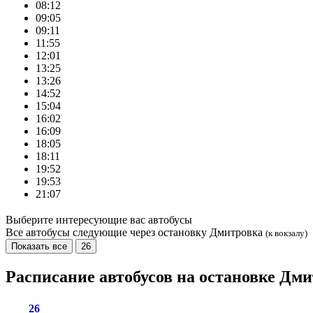
08:12
09:05
09:11
11:55
12:01
13:25
13:26
14:52
15:04
16:02
16:09
18:05
18:11
19:52
19:53
21:07
Выберите интересующие вас автобусы
Все автобусы следующие через остановку Дмитровка
(к вокзалу)
Показать все
26
Расписание автобусов на остановке Дм
26