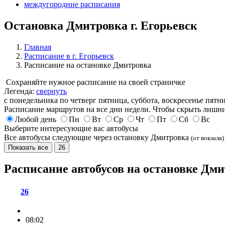
междугородние расписания
Остановка Дмитровка г. Егорьевск
Главная
Расписание в г. Егорьевск
Расписание на остановке Дмитровка
Сохраняйте нужное расписание на своей страничке
Легенда:
свернуть
с понедельника по четверг
пятница, суббота, воскресенье
пятн
Расписание маршрутов на все дни недели. Чтобы скрыть лишни
Любой день
Пн
Вт
Ср
Чт
Пт
Сб
Вс
Выберите интересующие вас автобусы
Все автобусы следующие через остановку Дмитровка
(от вокзала)
Показать все
26
Расписание автобусов на остановке Дм
26
08:02