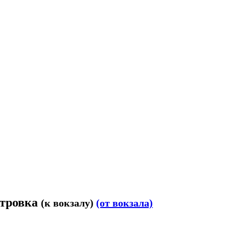
итровка
(к вокзалу)
(от вокзала)