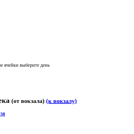
е ячейки выберите день
тека
(от вокзала)
(к вокзалу)
038