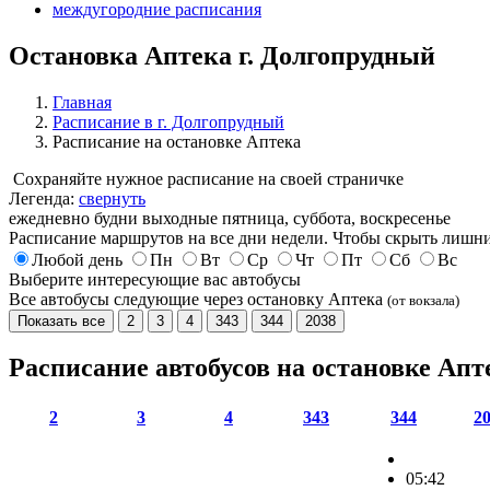
междугородние расписания
Остановка Аптека г. Долгопрудный
Главная
Расписание в г. Долгопрудный
Расписание на остановке Аптека
Сохраняйте нужное расписание на своей страничке
Легенда:
свернуть
ежедневно
будни
выходные
пятница, суббота, воскресенье
Расписание маршрутов на все дни недели. Чтобы скрыть лишни
Любой день
Пн
Вт
Ср
Чт
Пт
Сб
Вс
Выберите интересующие вас автобусы
Все автобусы следующие через остановку Аптека
(от вокзала)
Показать все
2
3
4
343
344
2038
Расписание автобусов на остановке Ап
2
3
4
343
344
2
05:42