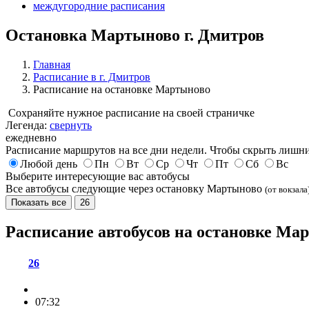
междугородние расписания
Остановка Мартыново г. Дмитров
Главная
Расписание в г. Дмитров
Расписание на остановке Мартыново
Сохраняйте нужное расписание на своей страничке
Легенда:
свернуть
ежедневно
Расписание маршрутов на все дни недели. Чтобы скрыть лишни
Любой день
Пн
Вт
Ср
Чт
Пт
Сб
Вс
Выберите интересующие вас автобусы
Все автобусы следующие через остановку Мартыново
(от вокзала
Показать все
26
Расписание автобусов на остановке М
26
07:32