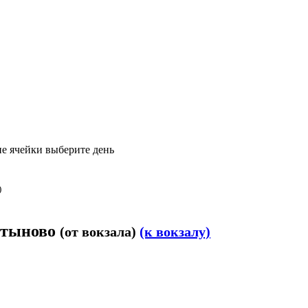
е ячейки выберите день
)
артыново
(от вокзала)
(к вокзалу)