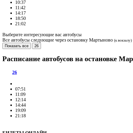
10:37
11:42
14:17
18:50
21:02
Выберите интересующие вас автобусы
Все автобусы следующие через остановку Мартыново
(к вокзалу)
Показать все
26
Расписание автобусов на остановке М
26
07:51
11:09
12:14
14:44
19:09
21:18
БИЛЕТЫ ОНЛАЙН