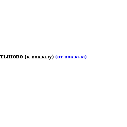
артыново
(к вокзалу)
(от вокзала)