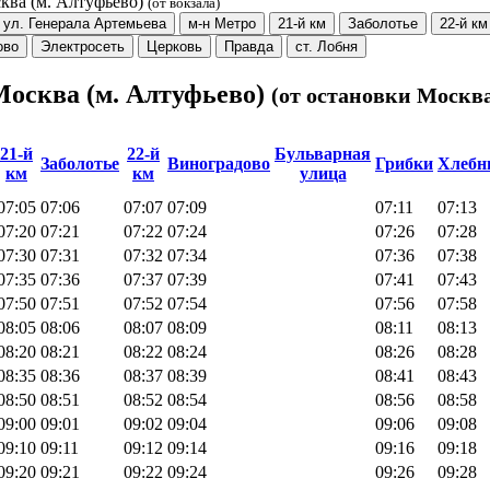
сква (м. Алтуфьево)
(от вокзала)
ул. Генерала Артемьева
м-н Метро
21-й км
Заболотье
22-й км
ово
Электросеть
Церковь
Правда
ст. Лобня
 Москва (м. Алтуфьево)
(от остановки Москва
21-й
22-й
Бульварная
Заболотье
Виноградово
Грибки
Хлебн
км
км
улица
07:05
07:06
07:07
07:09
07:11
07:13
07:20
07:21
07:22
07:24
07:26
07:28
07:30
07:31
07:32
07:34
07:36
07:38
07:35
07:36
07:37
07:39
07:41
07:43
07:50
07:51
07:52
07:54
07:56
07:58
08:05
08:06
08:07
08:09
08:11
08:13
08:20
08:21
08:22
08:24
08:26
08:28
08:35
08:36
08:37
08:39
08:41
08:43
08:50
08:51
08:52
08:54
08:56
08:58
09:00
09:01
09:02
09:04
09:06
09:08
09:10
09:11
09:12
09:14
09:16
09:18
09:20
09:21
09:22
09:24
09:26
09:28