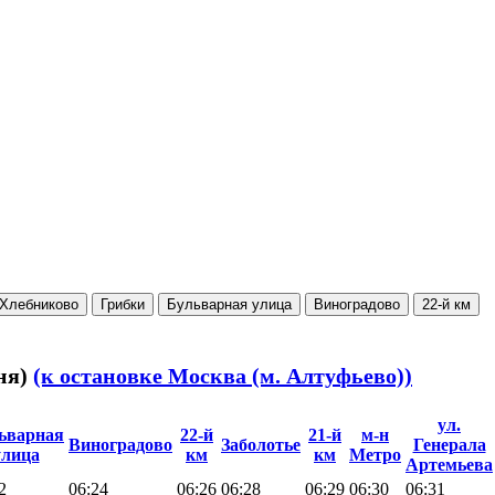
Хлебниково
Грибки
Бульварная улица
Виноградово
22-й км
бня)
(к остановке Москва (м. Алтуфьево))
ул.
ьварная
22-й
21-й
м-н
Виноградово
Заболотье
Генерала
улица
км
км
Метро
Артемьева
2
06:24
06:26
06:28
06:29
06:30
06:31