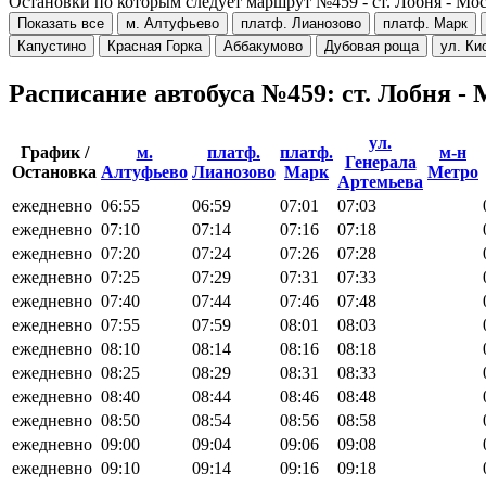
Остановки по которым следует маршрут №459 - ст. Лобня - Мо
Показать все
м. Алтуфьево
платф. Лианозово
платф. Марк
Капустино
Красная Горка
Аббакумово
Дубовая роща
ул. Ки
Расписание автобуса №459: ст. Лобня -
ул.
График /
м.
платф.
платф.
м-н
Генерала
Остановка
Алтуфьево
Лианозово
Марк
Метро
Артемьева
ежедневно
06:55
06:59
07:01
07:03
ежедневно
07:10
07:14
07:16
07:18
ежедневно
07:20
07:24
07:26
07:28
ежедневно
07:25
07:29
07:31
07:33
ежедневно
07:40
07:44
07:46
07:48
ежедневно
07:55
07:59
08:01
08:03
ежедневно
08:10
08:14
08:16
08:18
ежедневно
08:25
08:29
08:31
08:33
ежедневно
08:40
08:44
08:46
08:48
ежедневно
08:50
08:54
08:56
08:58
ежедневно
09:00
09:04
09:06
09:08
ежедневно
09:10
09:14
09:16
09:18