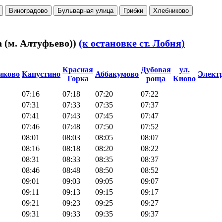
Виноградово
Бульварная улица
Грибки
Хлебниково
 (м. Алтуфьево))
(к остановке ст. Лобня)
Красная
Дубовая
ул.
иково
Капустино
Аббакумово
Элект
Горка
роща
Киово
07:16
07:18
07:20
07:22
07:31
07:33
07:35
07:37
07:41
07:43
07:45
07:47
07:46
07:48
07:50
07:52
08:01
08:03
08:05
08:07
08:16
08:18
08:20
08:22
08:31
08:33
08:35
08:37
08:46
08:48
08:50
08:52
09:01
09:03
09:05
09:07
09:11
09:13
09:15
09:17
09:21
09:23
09:25
09:27
09:31
09:33
09:35
09:37