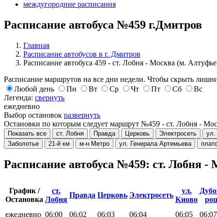
междугородние расписания
Расписание автобуса №459 г.Дмитров
Главная
Расписание автобусов в г. Дмитров
Расписание автобуса 459 - ст. Лобня - Москва (м. Алтуфье
Расписание маршрутов на все дни недели. Чтобы скрыть лишни
Любой день
Пн
Вт
Ср
Чт
Пт
Сб
Вс
Легенда:
свернуть
ежедневно
Выбор остановок
развернуть
Остановки по которым следует маршрут №459 - ст. Лобня - Мо
Показать все
ст. Лобня
Правда
Церковь
Электросеть
ул.
Заболотье
21-й км
м-н Метро
ул. Генерала Артемьева
плат
Расписание автобуса №459: ст. Лобня -
График /
ст.
ул.
Дубо
Правда
Церковь
Электросеть
Остановка
Лобня
Киово
ро
ежедневно
06:00
06:02
06:03
06:04
06:05
06:07