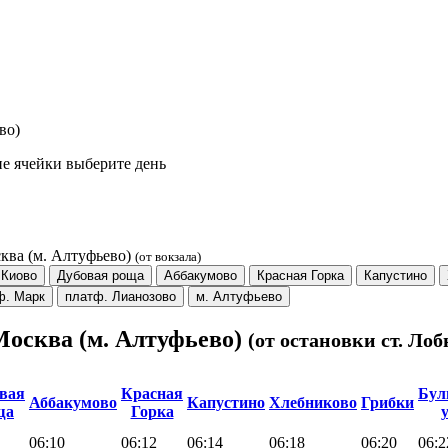
во)
е ячейки выберите день
сква (м. Алтуфьево)
(от вокзала)
 Киово
Дубовая роща
Аббакумово
Красная Горка
Капустино
ф. Марк
платф. Лианозово
м. Алтуфьево
 Москва (м. Алтуфьево)
(от остановки ст. Ло
вая
Красная
Бул
Аббакумово
Капустино
Хлебниково
Грибки
ща
Горка
06:10
06:12
06:14
06:18
06:20
06:2