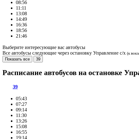
08:56
11:11
13:08
14:49
16:36
18:56
21:46
Выберите интересующие вас автобусы
Все автобусы следующие через остановку Управление с/х
(к вокз
Показать все
39
Расписание автобусов на остановке Упр
39
05:43
07:27
09:14
11:30
13:26
15:08
16:55
19:14