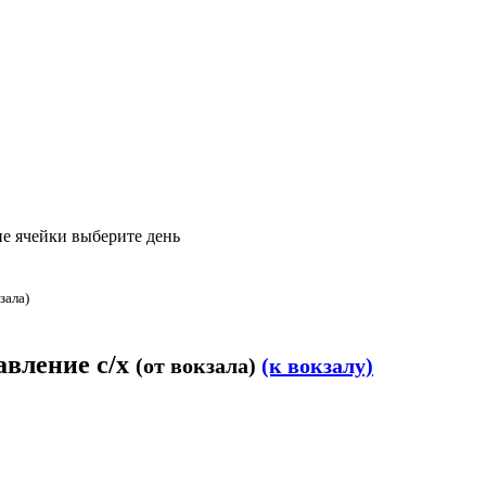
е ячейки выберите день
зала)
авление с/х
(от вокзала)
(к вокзалу)