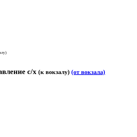
алу)
авление с/х
(к вокзалу)
(от вокзала)