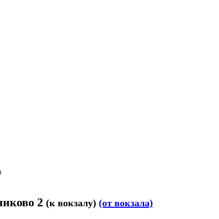
)
никово 2
(к вокзалу)
(от вокзала)