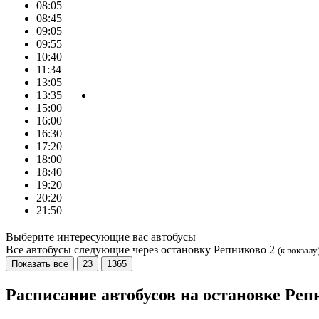
08:05
08:45
09:05
09:55
10:40
11:34
13:05
13:35
15:00
16:00
16:30
17:20
18:00
18:40
19:20
20:20
21:50
Выберите интересующие вас автобусы
Все автобусы следующие через остановку Репниково 2
(к вокзалу
Показать все
23
1365
Расписание автобусов на остановке Реп