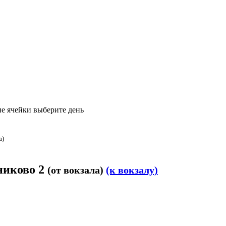
е ячейки выберите день
а)
никово 2
(от вокзала)
(к вокзалу)