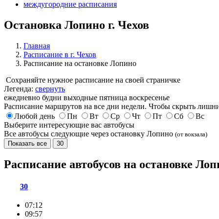
междугородние расписания
Остановка Лопино г. Чехов
Главная
Расписание в г. Чехов
Расписание на остановке Лопино
Сохраняйте нужное расписание на своей страничке
Легенда:
свернуть
ежедневно
будни
выходные
пятница
воскресенье
Расписание маршрутов на все дни недели. Чтобы скрыть лишни
Любой день
Пн
Вт
Ср
Чт
Пт
Сб
Вс
Выберите интересующие вас автобусы
Все автобусы следующие через остановку Лопино
(от вокзала)
Показать все
30
Расписание автобусов на остановке Ло
30
07:12
09:57