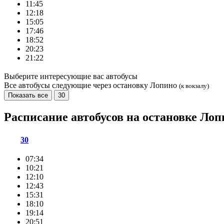
11:45
12:18
15:05
17:46
18:52
20:23
21:22
Выберите интересующие вас автобусы
Все автобусы следующие через остановку Лопино
(к вокзалу)
Показать все
30
Расписание автобусов на остановке Ло
30
07:34
10:21
12:10
12:43
15:31
18:10
19:14
20:51