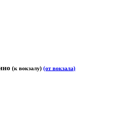
пино
(к вокзалу)
(от вокзала)