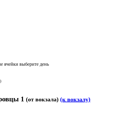
е ячейки выберите день
)
тровцы 1
(от вокзала)
(к вокзалу)