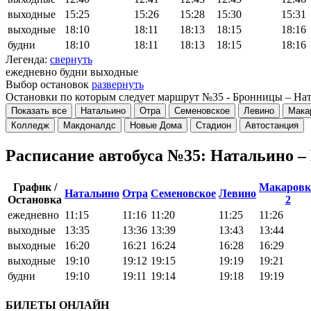
выходные
15:25
15:26
15:28
15:30
15:31
выходные
18:10
18:11
18:13
18:15
18:16
будни
18:10
18:11
18:13
18:15
18:16
Легенда:
свернуть
ежедневно
будни
выходные
Выбор остановок
развернуть
Остановки по которым следует маршрут №35 - Бронницы – На
Показать все
Натальино
Отра
Семеновское
Левино
Мака
Колледж
Макдоналдс
Новые Дома
Стадион
Автостанция
Расписание автобуса №35: Натальино 
График /
Макаровк
Натальино
Отра
Семеновское
Левино
Остановка
2
ежедневно
11:15
11:16
11:20
11:25
11:26
выходные
13:35
13:36
13:39
13:43
13:44
выходные
16:20
16:21
16:24
16:28
16:29
выходные
19:10
19:12
19:15
19:19
19:21
будни
19:10
19:11
19:14
19:18
19:19
БИЛЕТЫ ОНЛАЙН