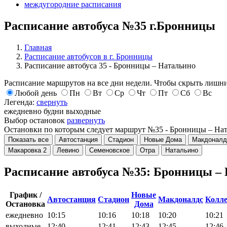
междугородние расписания
Расписание автобуса №35 г.Бронницы
Главная
Расписание автобусов в г. Бронницы
Расписание автобуса 35 - Бронницы – Натальино
Расписание маршрутов на все дни недели. Чтобы скрыть лишни
Любой день
Пн
Вт
Ср
Чт
Пт
Сб
Вс
Легенда:
свернуть
ежедневно
будни
выходные
Выбор остановок
развернуть
Остановки по которым следует маршрут №35 - Бронницы – На
Показать все
Автостанция
Стадион
Новые Дома
Макдоналд
Макаровка 2
Левино
Семеновское
Отра
Натальино
Расписание автобуса №35: Бронницы –
График /
Новые
Автостанция
Стадион
Макдоналдс
Колл
Остановка
Дома
ежедневно
10:15
10:16
10:18
10:20
10:21
выходные
12:40
12:41
12:43
12:45
12:46