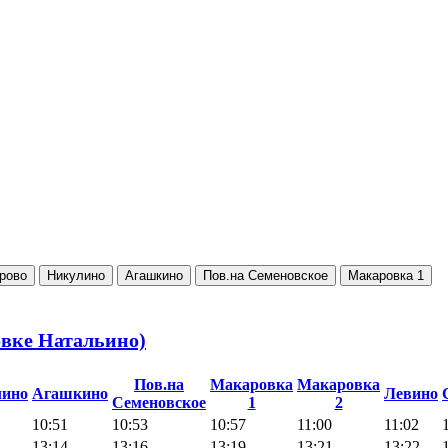
рово
Никулино
Агашкино
Пов.на Семеновское
Макаровка 1
овке Натальино)
Пов.на
Макаровка
Макаровка
лино
Агашкино
Левино
Семеновское
1
2
10:51
10:53
10:57
11:00
11:02
13:14
13:16
13:19
13:21
13:22