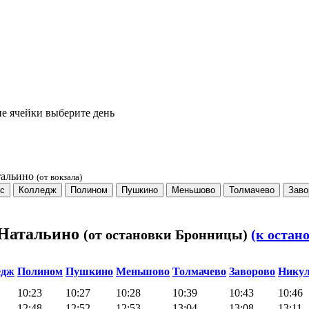
е ячейки выберите день
тальино
(от вокзала)
с
Колледж
Полином
Пушкино
Меньшово
Толмачево
Заво
 Натальино
(от остановки Бронницы)
(к остан
едж
Полином
Пушкино
Меньшово
Толмачево
Заворово
Нику
10:23
10:27
10:28
10:39
10:43
10:46
12:48
12:52
12:53
13:04
13:08
13:11