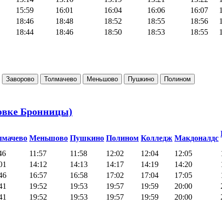
15:59
16:01
16:04
16:06
16:07
18:46
18:48
18:52
18:55
18:56
18:44
18:46
18:50
18:53
18:55
Заворово
Толмачево
Меньшово
Пушкино
Полином
новке Бронницы)
лмачево
Меньшово
Пушкино
Полином
Колледж
Макдоналдс
46
11:57
11:58
12:02
12:04
12:05
01
14:12
14:13
14:17
14:19
14:20
46
16:57
16:58
17:02
17:04
17:05
41
19:52
19:53
19:57
19:59
20:00
41
19:52
19:53
19:57
19:59
20:00