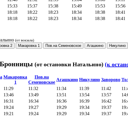
15:33
15:37
15:38
15:49
15:53
15:56
18:18
18:22
18:23
18:34
18:38
18:41
18:18
18:22
18:23
18:34
18:38
18:41
тальино
(от вокзала)
ровка 2
Макаровка 1
Пов.на Семеновское
Агашкино
Никулино
– Бронницы
(от остановки Натальино)
(к оста
а
Макаровка
Пов.на
Агашкино
Никулино
Заворово
То
1
Семеновское
11:29
11:32
11:34
11:39
11:42
11:
13:46
13:49
13:51
13:54
13:57
14:
16:31
16:34
16:36
16:39
16:42
16:
19:24
19:27
19:29
19:34
19:37
19:
19:21
19:24
19:29
19:34
19:37
19: