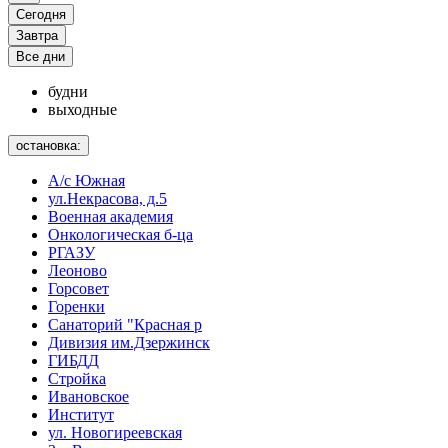
Сегодня
Завтра
Все дни
будни
выходные
остановка:
А/с Южная
ул.Некрасова, д.5
Военная академия
Онкологическая б-ца
РГАЗУ
Леоново
Горсовет
Горенки
Санаторий "Красная р
Дивизия им.Дзержинск
ГИБДД
Стройка
Ивановское
Институт
ул. Новогиреевская